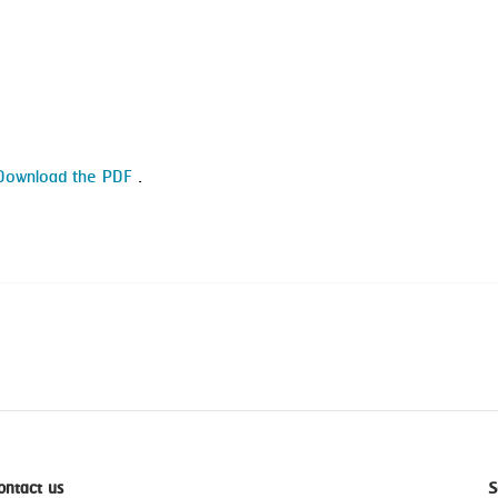
Download the PDF
.
ontact us
S